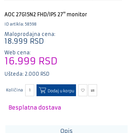
Mali
kućni
aparati
AOC 27G15N2 FHD/IPS 27'' monitor
Bela
ID artikla: 58598
tehnika
Maloprodajna cena:
Gaming
18.999
RSD
Kablovi
Web cena:
i
16.999
RSD
adapteri
E-
Ušteda:
2.000
RSD
trotineti
i bicikle
Količina
Dodaj u korpu
Besplatna dostava
Opis