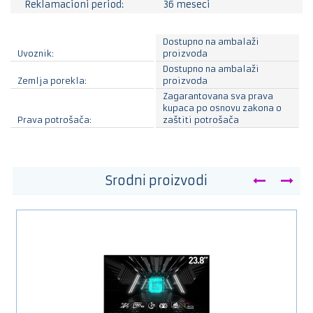
Reklamacioni period:
36 meseci
Dostupno na ambalaži
Uvoznik:
proizvoda
Dostupno na ambalaži
Zemlja porekla:
proizvoda
Zagarantovana sva prava
kupaca po osnovu zakona o
Prava potrošača:
zaštiti potrošača
Srodni proizvodi