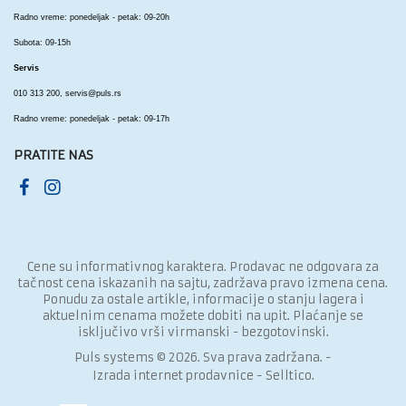
Radno vreme: ponedeljak - petak: 09-20h
Subota: 09-15h
Servis
010 313 200,
servis@puls.rs
Radno vreme: ponedeljak - petak: 09-17h
PRATITE NAS
Cene su informativnog karaktera. Prodavac ne odgovara za
tačnost cena iskazanih na sajtu, zadržava pravo izmena cena.
Ponudu za ostale artikle, informacije o stanju lagera i
aktuelnim cenama možete dobiti na upit. Plaćanje se
isključivo vrši virmanski - bezgotovinski.
Puls systems © 2026. Sva prava zadržana. -
Izrada internet prodavnice
-
Selltico.