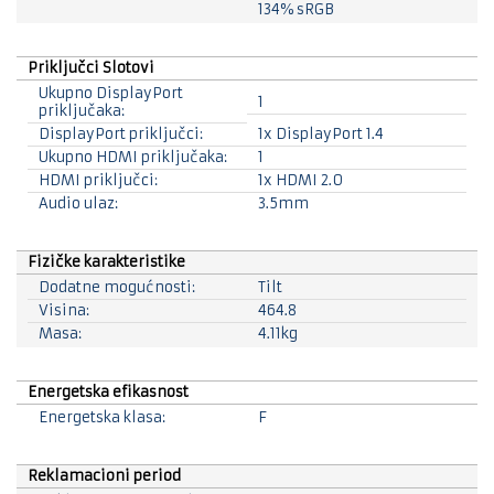
134% sRGB
Priključci Slotovi
Ukupno DisplayPort
1
priključaka:
DisplayPort priključci:
1x DisplayPort 1.4
Ukupno HDMI priključaka:
1
HDMI priključci:
1x HDMI 2.0
Audio ulaz:
3.5mm
Fizičke karakteristike
Dodatne mogućnosti:
Tilt
Visina:
464.8
Masa:
4.11kg
Energetska efikasnost
Energetska klasa:
F
Reklamacioni period