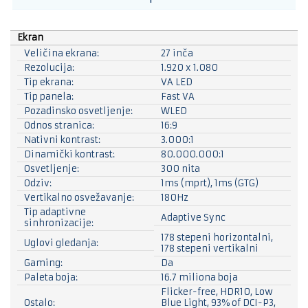
Ekran
Veličina ekrana:
27 inča
Rezolucija:
1.920 x 1.080
Tip ekrana:
VA LED
Tip panela:
Fast VA
Pozadinsko osvetljenje:
WLED
Odnos stranica:
16:9
Nativni kontrast:
3.000:1
Dinamički kontrast:
80.000.000:1
Osvetljenje:
300 nita
Odziv:
1ms (mprt), 1ms (GTG)
Vertikalno osvežavanje:
180Hz
Tip adaptivne
Adaptive Sync
sinhronizacije:
178 stepeni horizontalni,
Uglovi gledanja:
178 stepeni vertikalni
Gaming:
Da
Paleta boja:
16.7 miliona boja
Flicker-free, HDR10, Low
Ostalo:
Blue Light, 93% of DCI-P3,