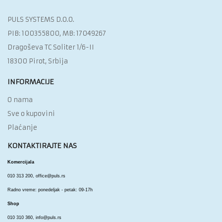
PULS SYSTEMS D.O.O.‎
PIB: 100355800, MB: 17049267
Dragoševa TC Soliter 1/6-II
18300 Pirot, Srbija
INFORMACIJE
O nama
Sve o kupovini
Plaćanje
KONTAKTIRAJTE NAS
Komercijala
010 313 200,
office@puls.rs
Radno vreme: ponedeljak - petak: 09-17h
Shop
010 310 360,
info@puls.rs