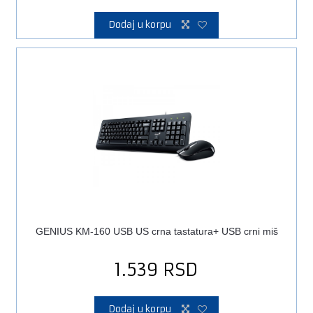
Dodaj u korpu
GENIUS KM-160 USB US crna tastatura+ USB crni miš
1.539
RSD
Dodaj u korpu