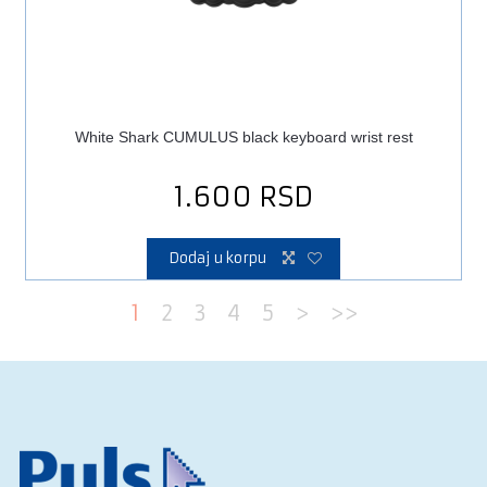
White Shark CUMULUS black keyboard wrist rest
1.600
RSD
Dodaj u korpu
1
2
3
4
5
>
>>