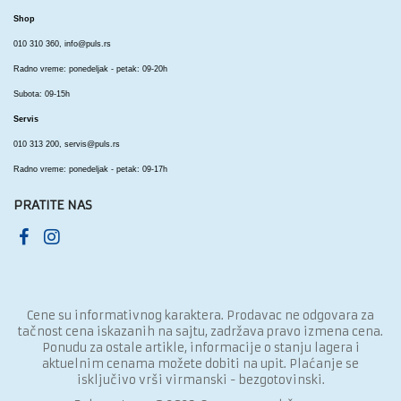
Shop
010 310 360,
info@puls.rs
Radno vreme: ponedeljak - petak: 09-20h
Subota: 09-15h
Servis
010 313 200,
servis@puls.rs
Radno vreme: ponedeljak - petak: 09-17h
PRATITE NAS
Cene su informativnog karaktera. Prodavac ne odgovara za
tačnost cena iskazanih na sajtu, zadržava pravo izmena cena.
Ponudu za ostale artikle, informacije o stanju lagera i
aktuelnim cenama možete dobiti na upit. Plaćanje se
isključivo vrši virmanski - bezgotovinski.