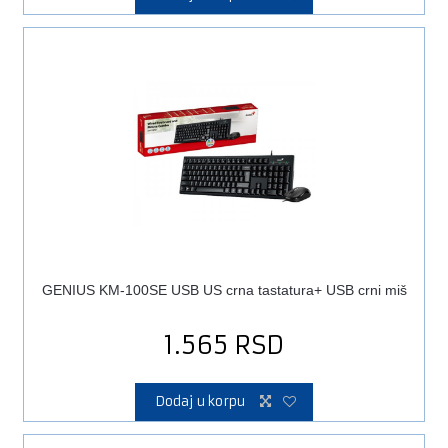
GENIUS KM-100SE USB US crna tastatura+ USB crni miš
1.565
RSD
Dodaj u korpu