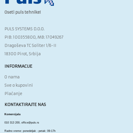
Oseti puls tehnike!
PULS SYSTEMS D.O.O.‎
PIB: 100355800, MB: 17049267
Dragoševa TC Soliter 1/6-II
18300 Pirot, Srbija
INFORMACIJE
O nama
Sve o kupovini
Plaćanje
KONTAKTIRAJTE NAS
Komercijala
010 313 200,
office@puls.rs
Radno vreme: ponedeljak - petak: 09-17h