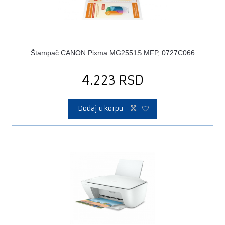
Štampač CANON Pixma MG2551S MFP, 0727C066
4.223
RSD
Dodaj u korpu