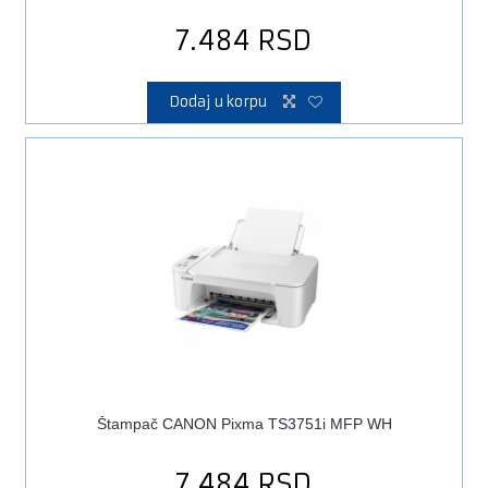
7.484
RSD
Dodaj u korpu
Štampač CANON Pixma TS3751i MFP WH
7.484
RSD