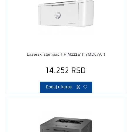
Laserski štampač HP M111a' ( '7MD67A' )
14.252
RSD
Dodaj u korpu