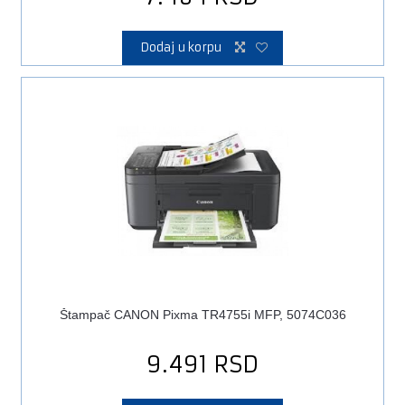
Dodaj u korpu
Štampač CANON Pixma TR4755i MFP, 5074C036
9.491
RSD