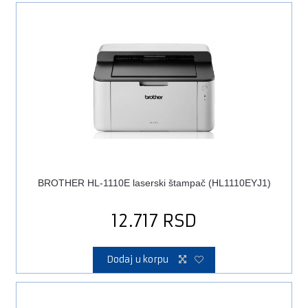
BROTHER HL-1110E laserski štampač (HL1110EYJ1)
12.717
RSD
Dodaj u korpu