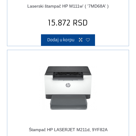
Laserski štampač HP M111w' ( '7MD68A' )
15.872
RSD
Dodaj u korpu
Štampač HP LASERJET M211d, 9YF82A