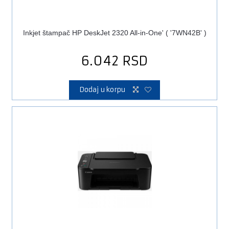
Inkjet štampač HP DeskJet 2320 All-in-One' ( '7WN42B' )
6.042
RSD
Dodaj u korpu