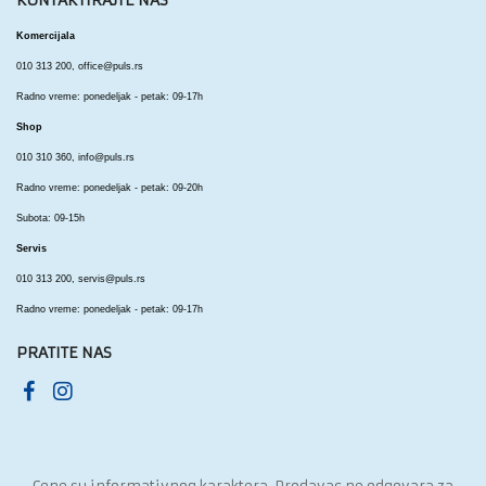
KONTAKTIRAJTE NAS
Komercijala
010 313 200,
office@puls.rs
Radno vreme: ponedeljak - petak: 09-17h
Shop
010 310 360,
info@puls.rs
Radno vreme: ponedeljak - petak: 09-20h
Subota: 09-15h
Servis
010 313 200,
servis@puls.rs
Radno vreme: ponedeljak - petak: 09-17h
PRATITE NAS