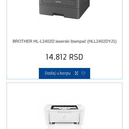
BROTHER HL-L2402D laserski štampač (HLL2402DYJ1)
14.812
RSD
Dodaj u korpu