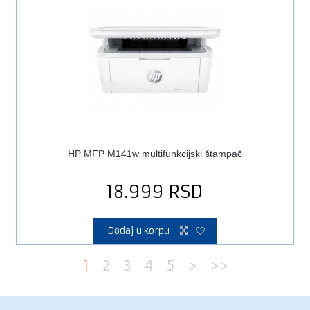
HP MFP M141w multifunkcijski štampač
18.999
RSD
Dodaj u korpu
1
2
3
4
5
>
>>