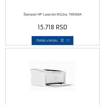
Štampač HP LaserJet M111w, 7MD68A
15.718
RSD
Dodaj u korpu