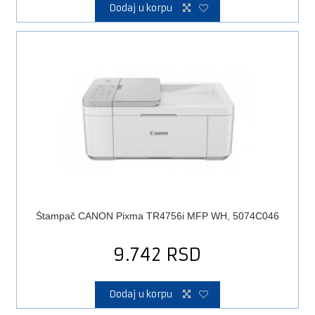
Dodaj u korpu
Štampač CANON Pixma TR4756i MFP WH, 5074C046
9.742
RSD
Dodaj u korpu