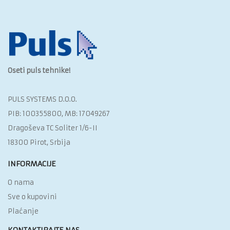
Oseti puls tehnike!
PULS SYSTEMS D.O.O.‎
PIB: 100355800, MB: 17049267
Dragoševa TC Soliter 1/6-II
18300 Pirot, Srbija
INFORMACIJE
O nama
Sve o kupovini
Plaćanje