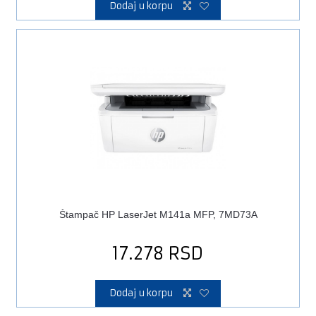
Dodaj u korpu
Štampač HP LaserJet M141a MFP, 7MD73A
17.278
RSD
Dodaj u korpu