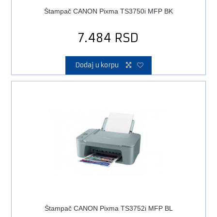
Štampač CANON Pixma TS3750i MFP BK
7.484
RSD
Dodaj u korpu
Štampač CANON Pixma TS3752i MFP BL