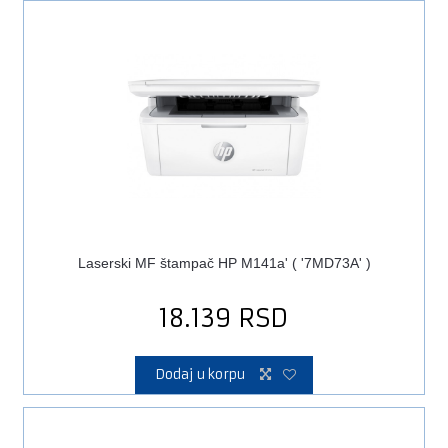
Laserski MF štampač HP M141a' ( '7MD73A' )
18.139
RSD
Dodaj u korpu