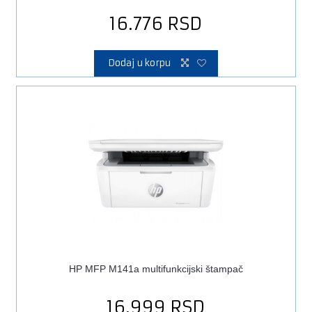
16.776
RSD
Dodaj u korpu
HP MFP M141a multifunkcijski štampač
16.999
RSD