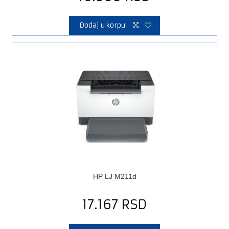
Dodaj u korpu
HP LJ M211d
17.167
RSD