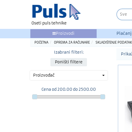
Oseti puls tehnike
Proizvodi
Plaćanj
POČETNA
OPREMA ZA RAČUNARE
SKLADIŠTENJE PODATA
Izabrani filteri:
Prika
Poništi filtere
Proizvođač
Cena od 200.00 do 2500.00