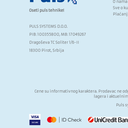
O nama
Sve o k
Oseti puls tehnike!
Plaćanj
PULS SYSTEMS D.O.O.‎
PIB: 100355800, MB: 17049267
Dragoševa TC Soliter 1/6-II
18300 Pirot, Srbija
Cene su informativnog karaktera. Prodavac ne odg
lagera i aktuelni
Puls s