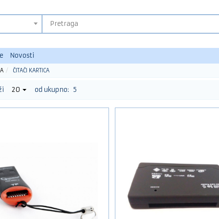
e
Novosti
KA
ČITAČI KARTICA
ži
20
od ukupno:
5