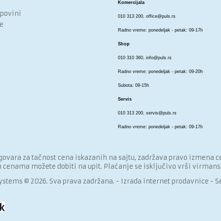
Komercijala
upovini
010 313 200,
office@puls.rs
e
Radno vreme: ponedeljak - petak: 09-17h
Shop
010 310 360,
info@puls.rs
Radno vreme: ponedeljak - petak: 09-20h
Subota: 09-15h
Servis
010 313 200,
servis@puls.rs
Radno vreme: ponedeljak - petak: 09-17h
ovara za tačnost cena iskazanih na sajtu, zadržava pravo izmena cen
m cenama možete dobiti na upit. Plaćanje se isključivo vrši virmansk
ystems © 2026. Sva prava zadržana. -
Izrada internet prodavnice
-
Se