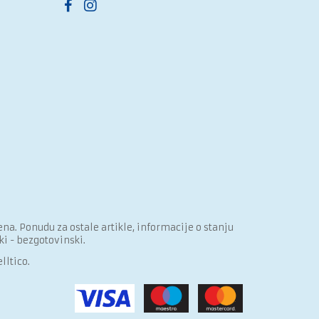
a. Ponudu za ostale artikle, informacije o stanju
i - bezgotovinski.
lltico.