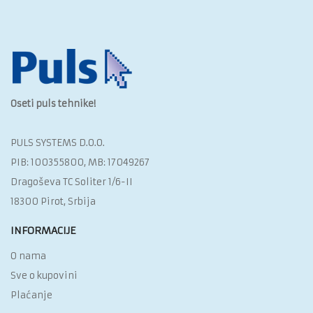
Oseti puls tehnike!
PULS SYSTEMS D.O.O.‎
PIB: 100355800, MB: 17049267
Dragoševa TC Soliter 1/6-II
18300 Pirot, Srbija
INFORMACIJE
O nama
Sve o kupovini
Plaćanje