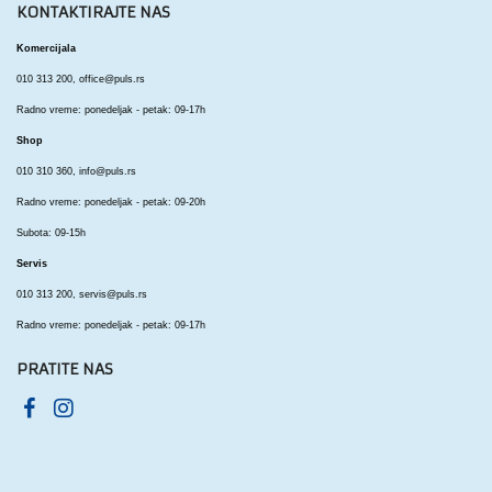
KONTAKTIRAJTE NAS
Komercijala
010 313 200,
office@puls.rs
Radno vreme: ponedeljak - petak: 09-17h
Shop
010 310 360,
info@puls.rs
Radno vreme: ponedeljak - petak: 09-20h
Subota: 09-15h
Servis
010 313 200,
servis@puls.rs
Radno vreme: ponedeljak - petak: 09-17h
PRATITE NAS