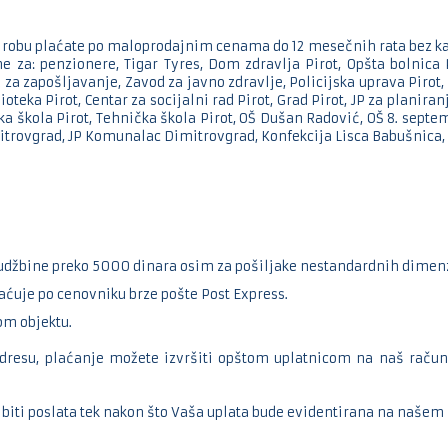
, robu plaćate po maloprodajnim cenama do 12 mesečnih rata bez k
za: penzionere, Tigar Tyres, Dom zdravlja Pirot, Opšta bolnica P
za zapošljavanje, Zavod za javno zdravlje, Policijska uprava Pirot, 
oteka Pirot, Centar za socijalni rad Pirot, Grad Pirot, JP za planir
a škola Pirot, Tehnička škola Pirot, OŠ Dušan Radović, OŠ 8. septem
itrovgrad, JP Komunalac Dimitrovgrad, Konfekcija Lisca Babušnica, P
udžbine preko 5000 dinara osim za pošiljake nestandardnih dimenz
aćuje po cenovniku brze pošte Post Express.
om objektu.
adresu, plaćanje možete izvršiti opštom uplatnicom na naš račun 
m biti poslata tek nakon što Vaša uplata bude evidentirana na naše