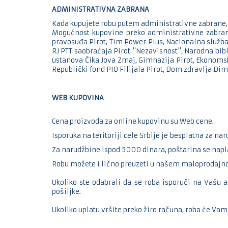
ADMINISTRATIVNA ZABRANA
Kada kupujete robu putem administrativne zabrane
Mogućnost kupovine preko administrativne zabrane 
pravosuđa Pirot, Tim Power Plus, Nacionalna služba 
RJ PTT saobraćaja Pirot "Nezavisnost", Narodna bibli
ustanova Čika Jova Zmaj, Gimnazija Pirot, Ekonomsk
Republički fond PIO Filijala Pirot, Dom zdravlja Dim
WEB KUPOVINA
Cena proizvoda za online kupovinu su Web cene.
Isporuka na teritoriji cele Srbije je
besplatna za nar
Za narudžbine ispod 5000 dinara, poštarina se napl
Robu možete i lično preuzeti u našem maloprodajn
Ukoliko ste odabrali da se roba isporuči na Vašu 
pošiljke.
Ukoliko uplatu vršite preko žiro računa, roba će Va