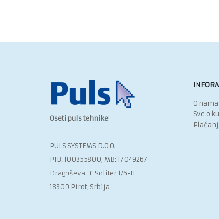
INFORM
O nama
Sve o k
Oseti puls tehnike!
Plaćanj
PULS SYSTEMS D.O.O.‎
PIB: 100355800, MB: 17049267
Dragoševa TC Soliter 1/6-II
18300 Pirot, Srbija