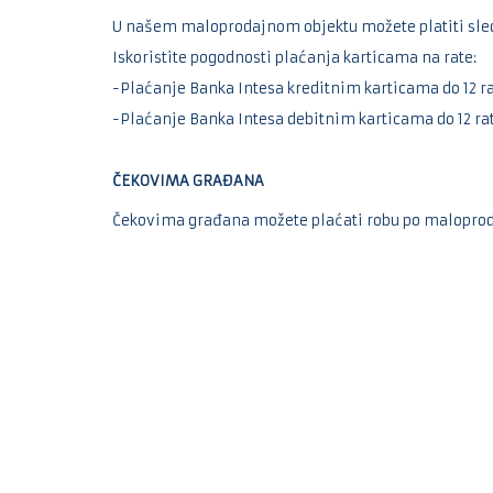
U našem maloprodajnom objektu možete platiti sl
Iskoristite pogodnosti plaćanja karticama na rate:
-Plaćanje Banka Intesa kreditnim karticama do 12 r
-Plaćanje Banka Intesa debitnim karticama do 12 ra
ČEKOVIMA GRAĐANA
Čekovima građana možete plaćati robu po maloprod