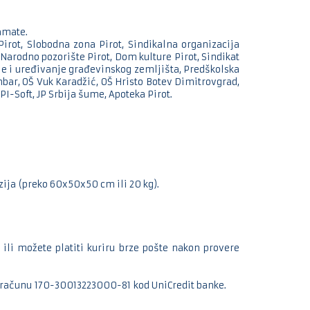
amate.
irot, Slobodna zona Pirot, Sindikalna organizacija
Narodno pozorište Pirot, Dom kulture Pirot, Sindikat
anje i uređivanje građevinskog zemljišta, Predškolska
bar, OŠ Vuk Karadžić, OŠ Hristo Botev Dimitrovgrad,
I-Soft, JP Srbija šume, Apoteka Pirot.
ija (preko 60x50x50 cm ili 20 kg).
ili možete platiti kuriru brze pošte nakon provere
m računu
170-30013223000-81
kod UniCredit banke.