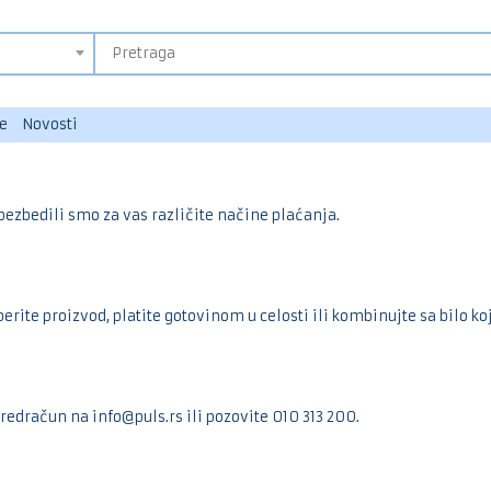
e
Novosti
ezbedili smo za vas različite načine plaćanja.
erite proizvod, platite gotovinom u celosti ili kombinujte sa bilo
predračun na info@puls.rs ili pozovite 010 313 200.