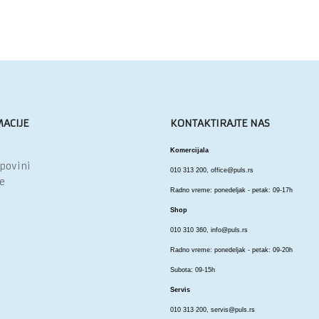
ACIJE
KONTAKTIRAJTE NAS
Komercijala
upovini
010 313 200,
office@puls.rs
e
Radno vreme: ponedeljak - petak: 09-17h
Shop
010 310 360,
info@puls.rs
Radno vreme: ponedeljak - petak: 09-20h
Subota: 09-15h
Servis
010 313 200,
servis@puls.rs