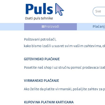
Oseti puls tehnike
Proizvodi
Plaćanj
Poštovani potrošači,
kako bismo izašli u susret svim vašim zahtevima, ob
GOTOVINSKO PLAĆANJE
Posetite naš shop i uz stručnu pomoć prodavaca izab
VIRMANSKO PLAĆANJE
Ako želite da platite virmanski, pošaljite zahtev za 
KUPOVINA PLATNIM KARTICAMA