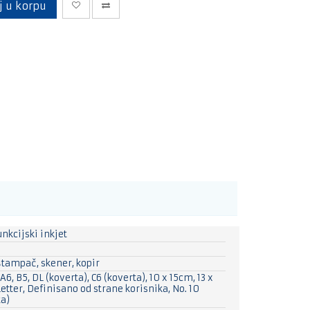
 u korpu
nkcijski inkjet
štampač, skener, kopir
 A6, B5, DL (koverta), C6 (koverta), 10 x 15cm, 13 x
etter, Definisano od strane korisnika, No. 10
ta)