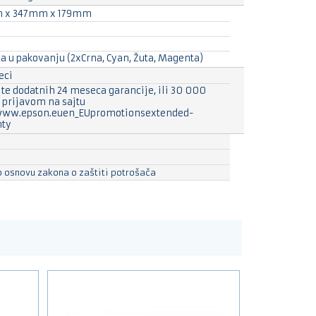
 x 347mm x 179mm
ca u pakovanju (2xCrna, Cyan, Žuta, Magenta)
eci
ite dodatnih 24 meseca garancije, ili 30 000
, prijavom na sajtu
www.epson.euen_EUpromotionsextended-
nty
 osnovu zakona o zaštiti potrošača