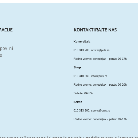
ACIJE
KONTAKTIRAJTE NAS
Komercijala
upovini
010 313 200,
office@puls.rs
e
Radno vreme: ponedeljak - petak: 09-17h
Shop
010 310 360,
info@puls.rs
Radno vreme: ponedeljak - petak: 09-20h
Subota: 09-15h
Servis
010 313 200,
servis@puls.rs
Radno vreme: ponedeljak - petak: 09-17h