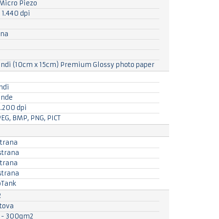
Micro Piezo
 1.440 dpi
ana
undi (10cm x 15cm) Premium Glossy photo paper
ndi
unde
1.200 dpi
PEG, BMP, PNG, PICT
strana
strana
strana
strana
oTank
R
stova
 - 300gm2