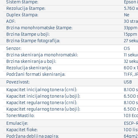
Sistem štampe:
Epson 
Rezolucija štampe:
5.760 x
Duplex štampa:
Ne
ADF:
30 str
Brzina monohromatske štampe:
33ppm
Brzina štampe u boji:
15ppm
Brzina štampe fotografija:
27 sek
Senzor:
CIS
Brzina skeniranja monohromatski:
11 seku
Brzina skeniranja u boji:
32 sek
Rezolucija skeniranja:
600 x 
Podržani formati skeniranja:
TIFF, J
Povezivost:
USB
Kapacitet inicijalnog tonera (crni):
8.100 
Kapacitet inicijalnog tonera (u boji):
6.500 
Kapacitet regularnog tonera (crni):
8.100 
Kapacitet regularnog tonera (u boji):
6.500 
TonerMastilo:
103 Ec
Emulacije:
ESCP-
Kapacitet fioke:
100 li
Podržana debljina papira:
64gm2