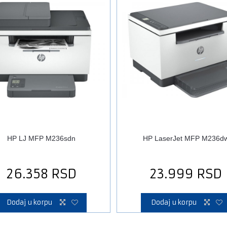
HP LJ MFP M236sdn
HP LaserJet MFP M236d
26.358
RSD
23.999
RSD
Dodaj u korpu
Dodaj u korpu