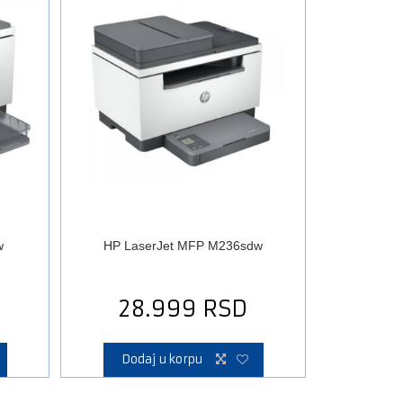
w
HP LaserJet MFP M236sdw
28.999
RSD
Dodaj u korpu