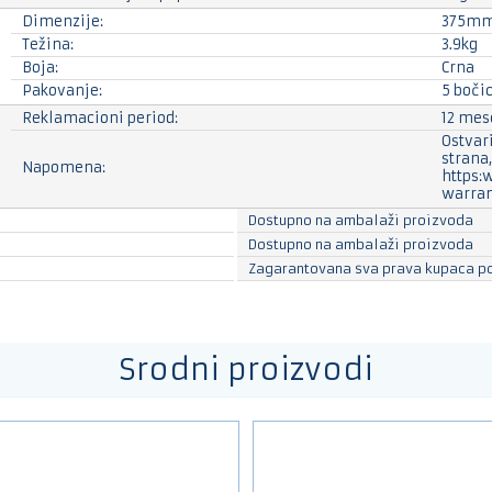
Dimenzije:
375mm
Težina:
3.9kg
Boja:
Crna
Pakovanje:
5 boči
Reklamacioni period:
12 mes
Ostvar
strana
Napomena:
https:
warra
Dostupno na ambalaži proizvoda
Dostupno na ambalaži proizvoda
Zagarantovana sva prava kupaca po
Srodni proizvodi