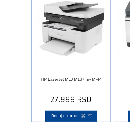
HP LaserJet MLJ M137fnw MFP
27.999
RSD
Dodaj u korpu