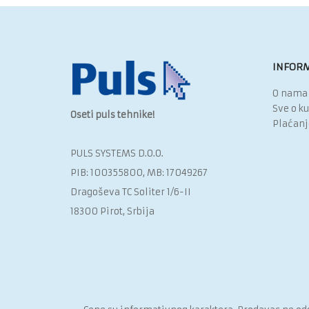
INFORM
O nama
Sve o k
Oseti puls tehnike!
Plaćanj
PULS SYSTEMS D.O.O.‎
PIB: 100355800, MB: 17049267
Dragoševa TC Soliter 1/6-II
18300 Pirot, Srbija