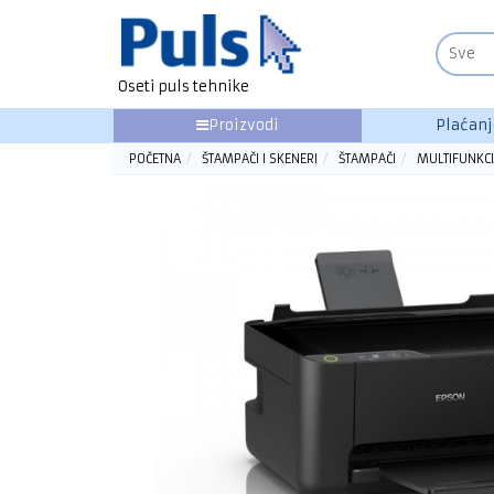
Oseti puls tehnike
Proizvodi
Plaćanj
POČETNA
ŠTAMPAČI I SKENERI
ŠTAMPAČI
MULTIFUNKCI