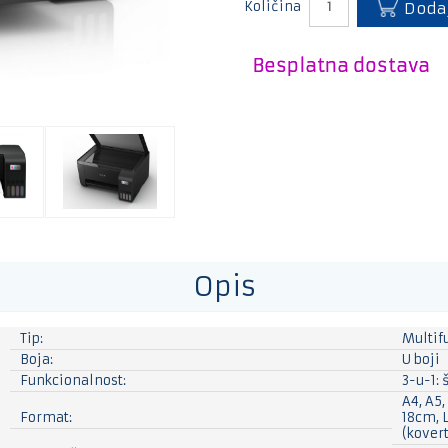
Količina
Dodaj
Besplatna dostava
Opis
Tip:
Multifu
Boja:
U boji
Funkcionalnost:
3-u-1: 
A4, A5,
Format:
18cm, L
(kover