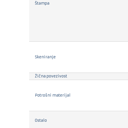
Štampa
Skeniranje
Žična povezivost
Potrošni materijal
Ostalo