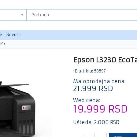
e
Novosti
JSKI
Epson L3230 EcoT
ID artikla: 58597
Maloprodajna cena:
21.999
RSD
Web cena:
19.999
RSD
Ušteda:
2.000
RSD