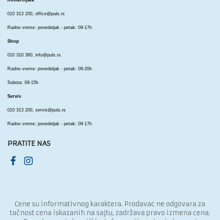
Komercijala
010 313 200,
office@puls.rs
Radno vreme: ponedeljak - petak: 09-17h
Shop
010 310 360,
info@puls.rs
Radno vreme: ponedeljak - petak: 09-20h
Subota: 09-15h
Servis
010 313 200,
servis@puls.rs
Radno vreme: ponedeljak - petak: 09-17h
PRATITE NAS
Cene su informativnog karaktera. Prodavac ne odgovara za
tačnost cena iskazanih na sajtu, zadržava pravo izmena cena.