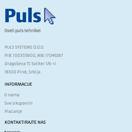
Oseti puls tehnike!
PULS SYSTEMS D.O.O.‎
PIB: 100355800, MB: 17049267
Dragoševa TC Soliter 1/6-II
18300 Pirot, Srbija
INFORMACIJE
O nama
Sve o kupovini
Plaćanje
KONTAKTIRAJTE NAS