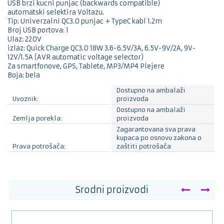
USB brzi kucni punjac (backwards compatible)
automatski selektira Voltazu.
Tip: Univerzalni QC3.0 punjac + TypeC kabl 1.2m
Broj USB portova: 1
Ulaz: 220V
izlaz: Quick Charge QC3.0 18W 3.6-6.5V/3A, 6.5V-9V/2A, 9V-
12V/1.5A (AVR automatic voltage selector)
Za smartfonove, GPS, Tablete, MP3/MP4 Plejere
Boja: bela
Dostupno na ambalaži
Uvoznik:
proizvoda
Dostupno na ambalaži
Zemlja porekla:
proizvoda
Zagarantovana sva prava
kupaca po osnovu zakona o
Prava potrošača:
zaštiti potrošača
Srodni proizvodi