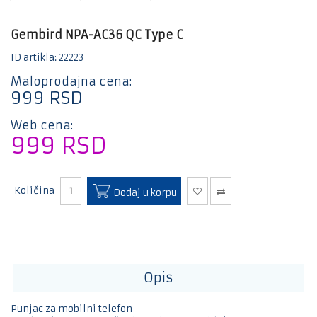
Mali
kućni
aparati
Gembird NPA-AC36 QC Type C
Bela
ID artikla: 22223
tehnika
Maloprodajna cena:
Gaming
999
RSD
Kablovi
Web cena:
i
999
RSD
adapteri
E-
trotineti
i bicikle
Količina
Dodaj u korpu
Opis
Punjac za mobilni telefon