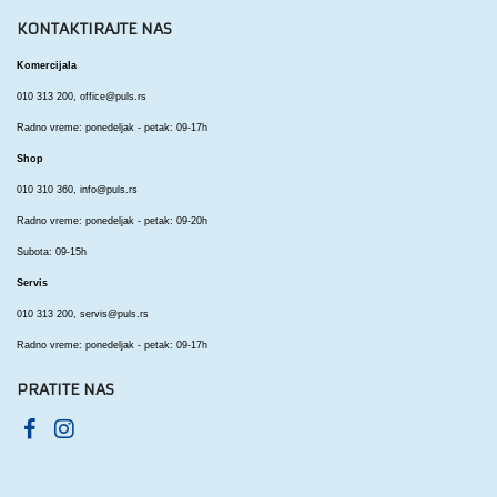
KONTAKTIRAJTE NAS
Komercijala
010 313 200,
office@puls.rs
Radno vreme: ponedeljak - petak: 09-17h
Shop
010 310 360,
info@puls.rs
Radno vreme: ponedeljak - petak: 09-20h
Subota: 09-15h
Servis
010 313 200,
servis@puls.rs
Radno vreme: ponedeljak - petak: 09-17h
PRATITE NAS