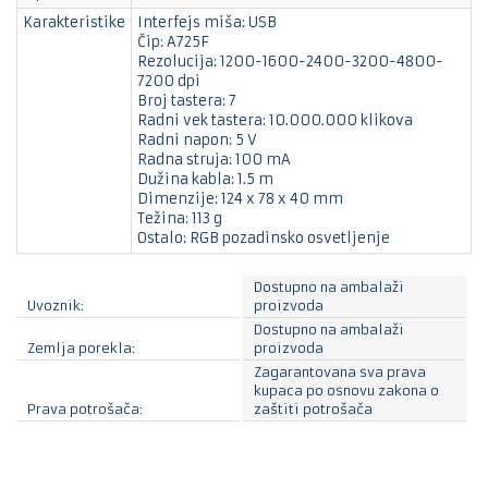
Karakteristike
Interfejs miša: USB
Čip: A725F
Rezolucija: 1200-1600-2400-3200-4800-
7200 dpi
Broj tastera: 7
Radni vek tastera: 10.000.000 klikova
Radni napon: 5 V
Radna struja: 100 mA
Dužina kabla: 1.5 m
Dimenzije: 124 x 78 x 40 mm
Težina: 113 g
Ostalo: RGB pozadinsko osvetljenje
Dostupno na ambalaži
Uvoznik:
proizvoda
Dostupno na ambalaži
Zemlja porekla:
proizvoda
Zagarantovana sva prava
kupaca po osnovu zakona o
Prava potrošača:
zaštiti potrošača