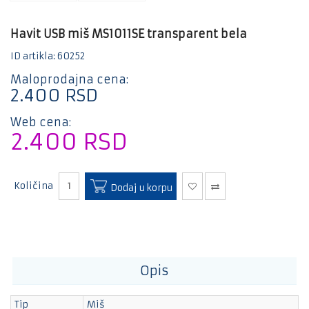
Mali
kućni
aparati
Havit USB miš MS1011SE transparent bela
Bela
ID artikla: 60252
tehnika
Maloprodajna cena:
Gaming
2.400
RSD
Kablovi
Web cena:
i
2.400
RSD
adapteri
E-
trotineti
i bicikle
Količina
Dodaj u korpu
Opis
Tip
Miš