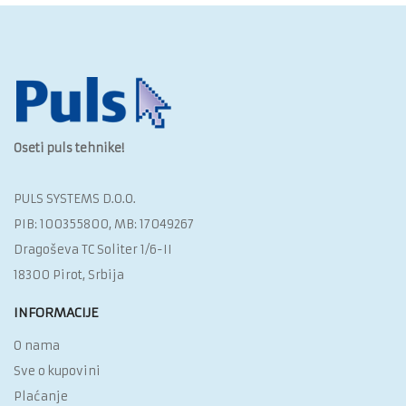
Oseti puls tehnike!
PULS SYSTEMS D.O.O.‎
PIB: 100355800, MB: 17049267
Dragoševa TC Soliter 1/6-II
18300 Pirot, Srbija
INFORMACIJE
O nama
Sve o kupovini
Plaćanje