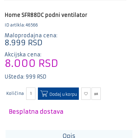
Mali
kućni
aparati
Home SFR88DC podni ventilator
Bela
ID artikla: 46566
tehnika
Maloprodajna cena:
Gaming
8.999
RSD
Kablovi
Akcijska cena:
i
8.000
RSD
adapteri
E-
Ušteda:
999
RSD
trotineti
i bicikle
Količina
Dodaj u korpu
Besplatna dostava
Opis