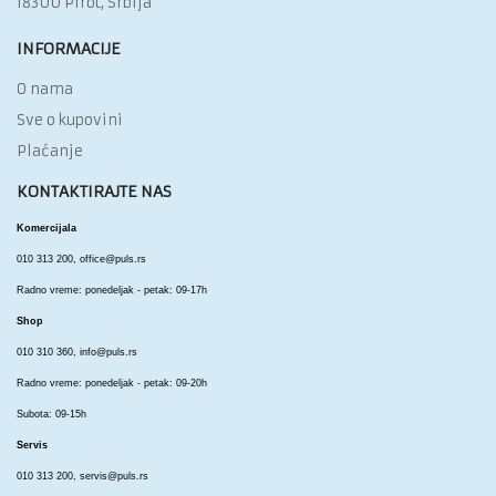
18300 Pirot, Srbija
INFORMACIJE
O nama
Sve o kupovini
Plaćanje
KONTAKTIRAJTE NAS
Komercijala
010 313 200,
office@puls.rs
Radno vreme: ponedeljak - petak: 09-17h
Shop
010 310 360,
info@puls.rs
Radno vreme: ponedeljak - petak: 09-20h
Subota: 09-15h
Servis
010 313 200,
servis@puls.rs