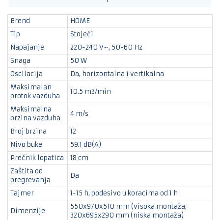
Brend
HOME
Tip
Stojeći
Napajanje
220-240 V~, 50-60 Hz
Snaga
50 W
Oscilacija
Da, horizontalna i vertikalna
Maksimalan
10.5 m3/min
protok vazduha
Maksimalna
4 m/s
brzina vazduha
Broj brzina
12
Nivo buke
59.1 dB(A)
Prečnik lopatica
18 cm
Zaštita od
Da
pregrevanja
Tajmer
1-15 h, podesivo u koracima od 1 h
550x970x510 mm (visoka montaža,
Dimenzije
320x695x290 mm (niska montaža)