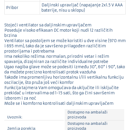
Daljinski upravljač (napajanje 2x1.5 V AAA
Pribor
baterije, nisu u sklopu)
Stojeći ventilator sa daljinskim upravljačem
Poseduje visoko efikasan DC motor koji nudi 12 različitih
brzina
Ventilator sa postoljem se može koristiti u dve visine (970 mm
i 695 mm), tako da je savršeno prilagođen različitim
prostorijama i potrebama
Ima nekoliko režima: normalan, prirodni vetar i režim
spavanja, dizajniran za različite individualne potrebe
Ugao nagiba glave može se podesiti između 30°, 60° i 90°, tako
da možete precizno kontrolisati protok vazduha
Takođe ima promenljivu horizontalnu i/ili vertikalnu funkciju
oscilacije, što pruža još veći komfor
Funkcija tajmera Vam omogućava da uključite ili isključite
prekidač u intervalima od 1-15 sati, što ga čini savršenim
izborom i za noć
Može se i komforno kontrolisati daljinskim upravljačem
Dostupno na ambalaži
Uvoznik:
proizvoda
Dostupno na ambalaži
Zemlja porekla:
proizvoda