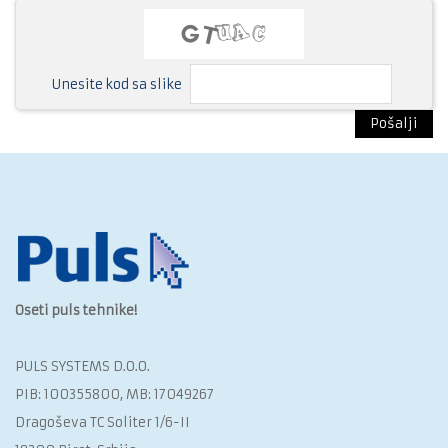
Unesite kod sa slike
Pošalji
Oseti puls tehnike!
PULS SYSTEMS D.O.O.‎
PIB: 100355800, MB: 17049267
Dragoševa TC Soliter 1/6-II