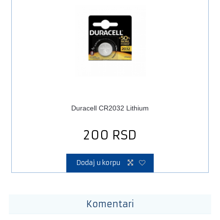
uracell CR2032 Lithium
Verbatim A
200
RSD
Dodaj u korpu
Doda
Komentari