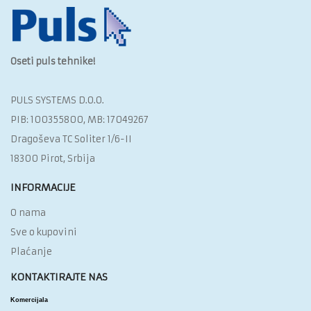
Oseti puls tehnike!
PULS SYSTEMS D.O.O.‎
PIB: 100355800, MB: 17049267
Dragoševa TC Soliter 1/6-II
18300 Pirot, Srbija
INFORMACIJE
O nama
Sve o kupovini
Plaćanje
KONTAKTIRAJTE NAS
Komercijala