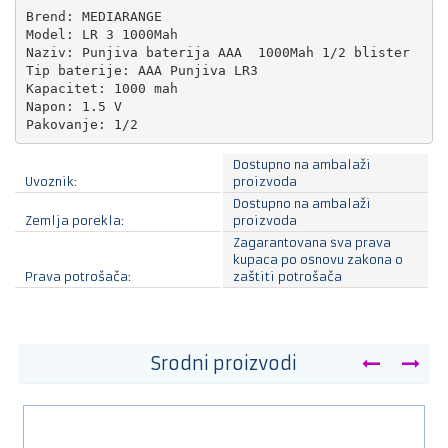
Brend: MEDIARANGE

Model: LR 3 1000Mah

Naziv: Punjiva baterija AAA  1000Mah 1/2 blister 

Tip baterije: AAA Punjiva LR3

Kapacitet: 1000 mah 

Napon: 1.5 V

Pakovanje: 1/2
Dostupno na ambalaži
Uvoznik:
proizvoda
Dostupno na ambalaži
Zemlja porekla:
proizvoda
Zagarantovana sva prava
kupaca po osnovu zakona o
Prava potrošača:
zaštiti potrošača
Srodni proizvodi