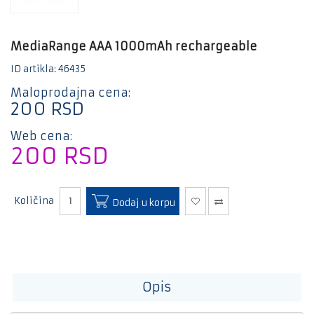
Mali
kućni
aparati
MediaRange AAA 1000mAh rechargeable
Bela
tehnika
ID artikla: 46435
Gaming
Maloprodajna cena:
200
RSD
Kablovi
i
Web cena:
adapteri
200
RSD
E-
trotineti
i bicikle
Količina
Dodaj u korpu
Opis