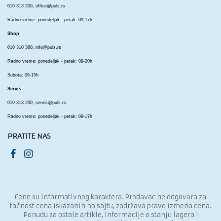
010 313 200,
office@puls.rs
Radno vreme: ponedeljak - petak: 09-17h
Shop
010 310 360,
info@puls.rs
Radno vreme: ponedeljak - petak: 09-20h
Subota: 09-15h
Servis
010 313 200,
servis@puls.rs
Radno vreme: ponedeljak - petak: 09-17h
PRATITE NAS
Cene su informativnog karaktera. Prodavac ne odgovara za
tačnost cena iskazanih na sajtu, zadržava pravo izmena cena.
Ponudu za ostale artikle, informacije o stanju lagera i