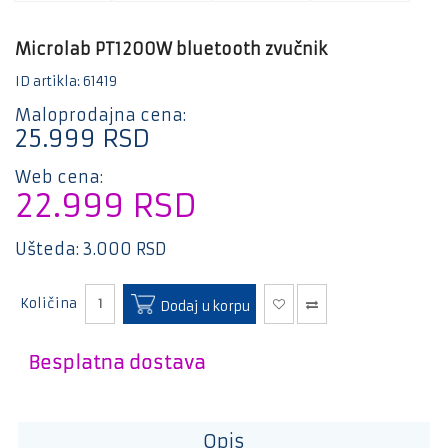
Mali
kućni
aparati
Microlab PT1200W bluetooth zvučnik
Bela
ID artikla: 61419
tehnika
Maloprodajna cena:
Gaming
25.999
RSD
Kablovi
Web cena:
i
22.999
RSD
adapteri
E-
Ušteda:
3.000
RSD
trotineti
i bicikle
Količina
Dodaj u korpu
Besplatna dostava
Opis