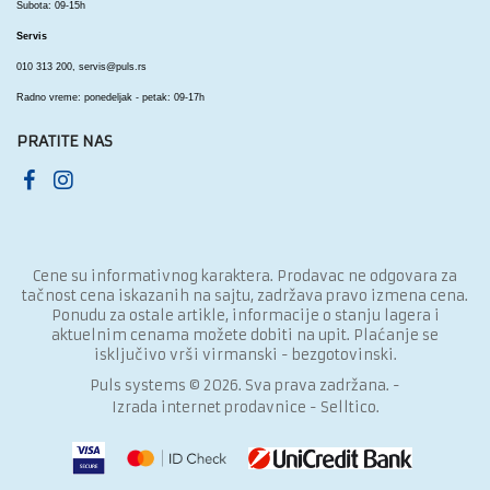
Subota: 09-15h
Servis
010 313 200,
servis@puls.rs
Radno vreme: ponedeljak - petak: 09-17h
PRATITE NAS
Cene su informativnog karaktera. Prodavac ne odgovara za
tačnost cena iskazanih na sajtu, zadržava pravo izmena cena.
Ponudu za ostale artikle, informacije o stanju lagera i
aktuelnim cenama možete dobiti na upit. Plaćanje se
isključivo vrši virmanski - bezgotovinski.
Puls systems © 2026. Sva prava zadržana. -
Izrada internet prodavnice
-
Selltico.