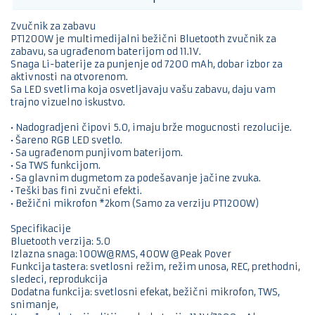
Zvučnik za zabavu
PT1200W je multimedijalni bežični Bluetooth zvučnik za
zabavu, sa ugrađenom baterijom od 11.1V.
Snaga Li-baterije za punjenje od 7200 mAh, dobar izbor za
aktivnosti na otvorenom.
Sa LED svetlima koja osvetljavaju vašu zabavu, daju vam
trajno vizuelno iskustvo.
• Nadogradjeni čipovi 5.0, imaju brže mogucnosti rezolucije.
• Šareno RGB LED svetlo.
• Sa ugrađenom punjivom baterijom.
• Sa TWS funkcijom.
• Sa glavnim dugmetom za podešavanje jačine zvuka.
• Teški bas fini zvučni efekti.
• Bežični mikrofon *2kom (Samo za verziju PT1200W)
Specifikacije
Bluetooth verzija: 5.0
Izlazna snaga: 100W@RMS, 400W @Peak Pover
Funkcija tastera: svetlosni režim, režim unosa, REC, prethodni,
sledeci, reprodukcija
Dodatna funkcija: svetlosni efekat, bežični mikrofon, TWS,
snimanje,