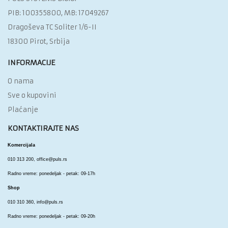
PIB: 100355800, MB: 17049267
Dragoševa TC Soliter 1/6-II
18300 Pirot, Srbija
INFORMACIJE
O nama
Sve o kupovini
Plaćanje
KONTAKTIRAJTE NAS
Komercijala
010 313 200,
office@puls.rs
Radno vreme: ponedeljak - petak: 09-17h
Shop
010 310 360,
info@puls.rs
Radno vreme: ponedeljak - petak: 09-20h