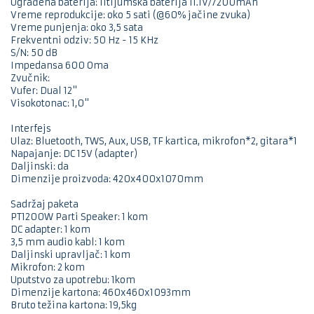
Ugrađena baterija: litijumska baterija 11.1V/7200mAh
Vreme reprodukcije: oko 5 sati (@60% jačine zvuka)
Vreme punjenja: oko 3,5 sata
Frekventni odziv: 50 Hz - 15 KHz
S/N: 50 dB
Impedansa 600 Oma
Zvučnik:
Vufer: Dual 12"
Visokotonac: 1,0"
Interfejs
Ulaz: Bluetooth, TWS, Aux, USB, TF kartica, mikrofon*2, gitara*1
Napajanje: DC 15V (adapter)
Daljinski: da
Dimenzije proizvoda: 420x400x1070mm
Sadržaj paketa
PT1200W Parti Speaker: 1 kom
DC adapter: 1 kom
3,5 mm audio kabl: 1 kom
Daljinski upravljač: 1 kom
Mikrofon: 2 kom
Uputstvo za upotrebu: 1kom
Dimenzije kartona: 460x460x1093mm
Bruto težina kartona: 19,5kg